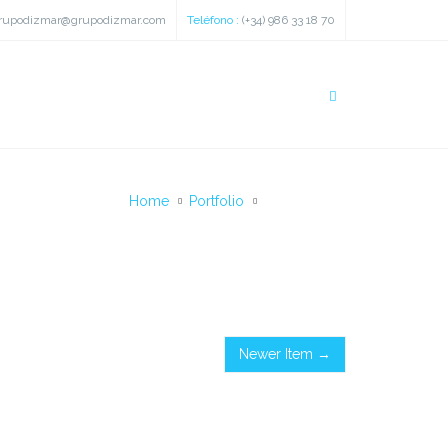
rupodizmar@grupodizmar.com
Teléfono :
(+34) 986 33 18 70
Home
Portfolio
Pencil set
Newer Item →