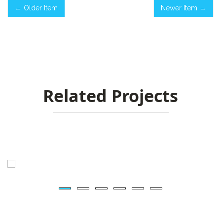
← Older Item
Newer Item →
Related Projects