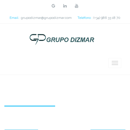
Email :
grupodizmar@grupodizmar.com
Teléfono :
(+34) 986 33 18 70
Portfolio video