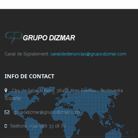
Canal de Signalement:
canaldedenuncias@grupodizmar.com
INFO DE CONTACT
Ctra de Salceda Km 1, 36418 Atios Porriño – Pontevedra
(España)
grupodizmar@grupodizmar.com
Teléfono: (+34) 986 33 18 70